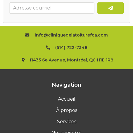
info@cliniquedelatoiturefca.com
(514) 722-7348
11435 6e Avenue, Montréal, QC H1E 1R8
Navigation
Accueil
À propos
Services
Nous joindre