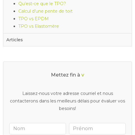
Qu’est-ce que le TPO?
Calcul d’une pente de toit
TPO vs EPDM
TPO vs Elastomère
Articles
Mettez fin à
v
o
s
d
r
a
i
n
s
b
o
u
Laissez-nous votre adresse courriel et nous
contacterons dans les meilleurs délais pour évaluer vos
besoins!