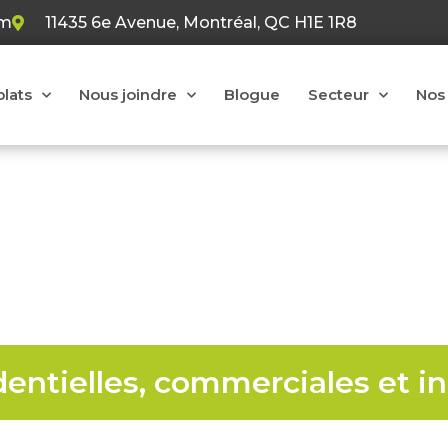
om
11435 6e Avenue, Montréal, QC H1E 1R8
plats
Nous joindre
Blogue
Secteur
Nos 
tion de toiture à Mon
dentielles, commerciales et in