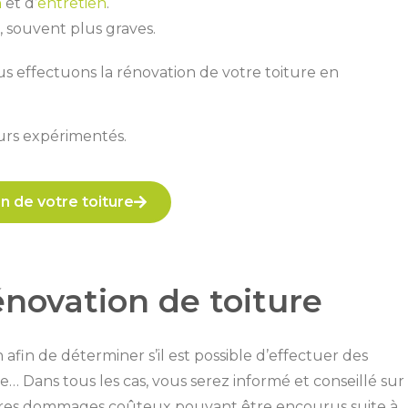
n
et d’
entretien
.
 souvent plus graves.
us effectuons la rénovation de votre toiture en
eurs expérimentés.
n de votre toiture
énovation de toiture
 afin de déterminer s’il est possible d’effectuer des
e… Dans tous les cas, vous serez informé et conseillé sur
’autres dommages coûteux pouvant être encourus suite à