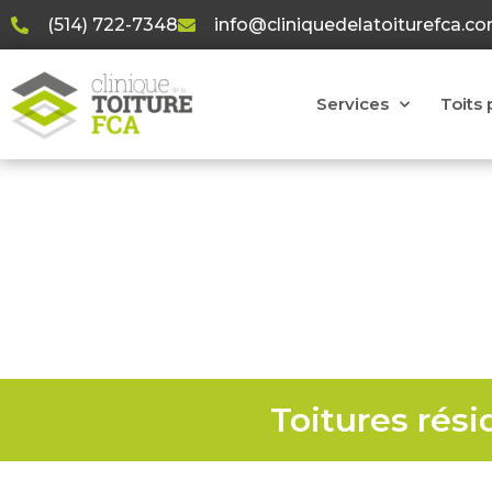
(514) 722-7348
info@cliniquedelatoiturefca.c
Services
Toits 
Rénova
Toitures rési