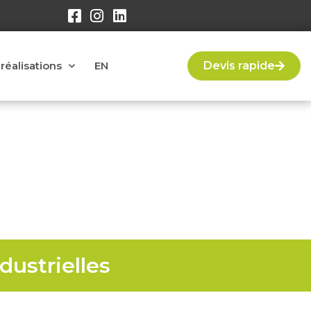
réalisations
EN
Devis rapide
tréal
dustrielles