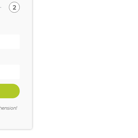
2
hension!