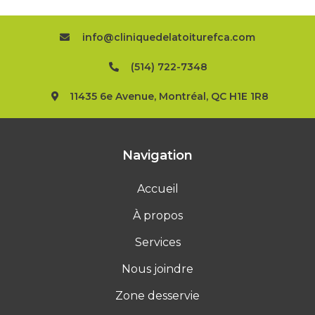
info@cliniquedelatoiturefca.com
(514) 722-7348
11435 6e Avenue, Montréal, QC H1E 1R8
Navigation
Accueil
À propos
Services
Nous joindre
Zone desservie