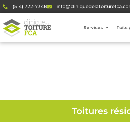
(514) 722-7348
info@cliniquedelatoiturefca.c
Services
Toits 
Constru
Toitures rési