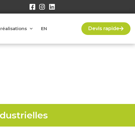
réalisations
EN
Devis rapide
ntréal
dustrielles