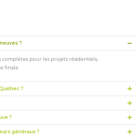
 neuves ?
s complètes pour les projets résidentiels,
 finale.
u Québec ?
uve ?
neurs généraux ?