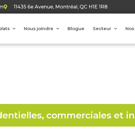
om
11435 6e Avenue, Montréal, QC H1E 1R8
plats
Nous joindre
Blogue
Secteur
Nos 
ction de toiture à Mo
dentielles, commerciales et in