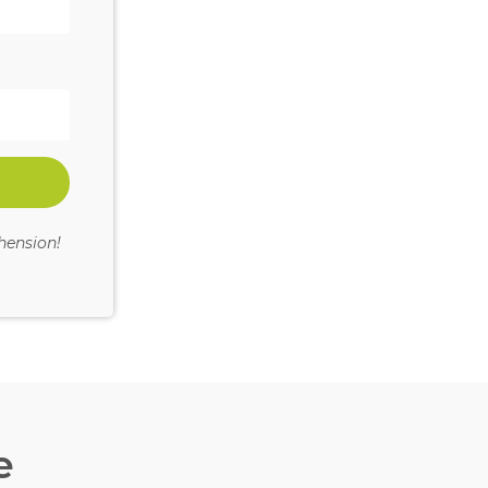
hension!
e