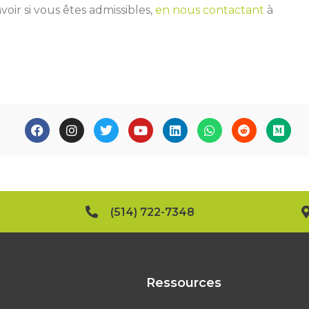
voir si vous êtes admissibles,
en nous contactant
à
(514) 722-7348
Ressources