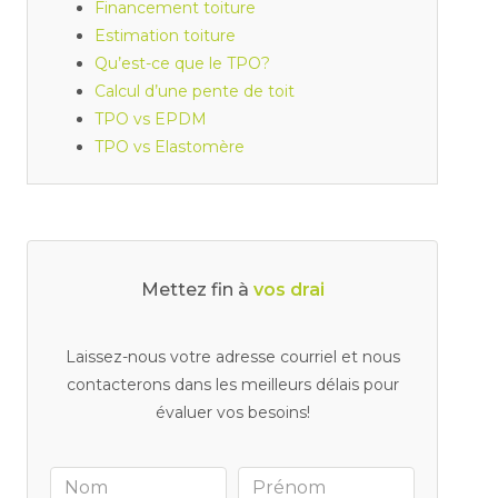
Financement toiture
Estimation toiture
Qu’est-ce que le TPO?
Calcul d’une pente de toit
TPO vs EPDM
TPO vs Elastomère
Mettez fin à
v
o
s
d
r
a
i
n
s
b
o
u
c
h
é
s
Laissez-nous votre adresse courriel et nous
contacterons dans les meilleurs délais pour
évaluer vos besoins!