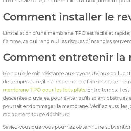
fin de sa vie utile, ce qui en fait un choix judicieux pou
Comment installer le r
L’installation d’une membrane TPO est facile et rapide; l
flamme, ce qui rend nul les risques d’incendies souven
Comment entretenir l
Bien qu’elle soit résistante aux rayons UV, aux polluan
de température, il est important de faire inspecter rég
membrane TPO pour les toits plats
. Entre temps, il es
descentes pluviales, pour éviter qu’ils soient obstrués 
pourrait endommager la membrane. Vérifiez aussi les jo
rapidement toute déchirure.
Saviez-vous que vous pourriez obtenir une subventio