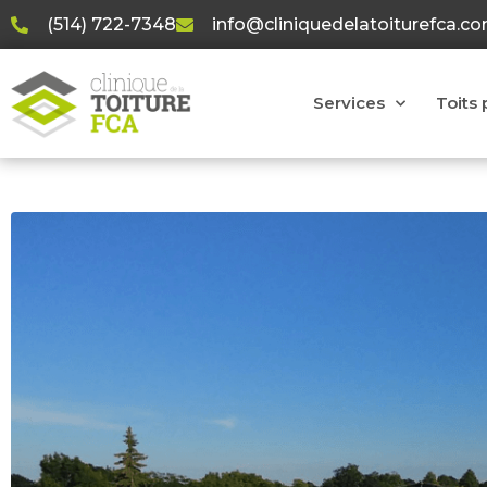
(514) 722-7348
info@cliniquedelatoiturefca.c
Services
Toits 