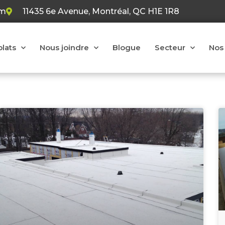
om
11435 6e Avenue, Montréal, QC H1E 1R8
plats
Nous joindre
Blogue
Secteur
Nos 