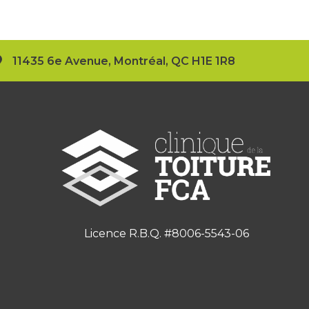
11435 6e Avenue, Montréal, QC H1E 1R8
Licence R.B.Q. #8006-5543-06