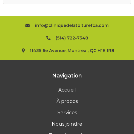
info@cliniquedelatoiturefca.com
(514) 722-7348
11435 6e Avenue, Montréal, QC H1E 1R8
Navigation
Accueil
À propos
Services
Nous joindre