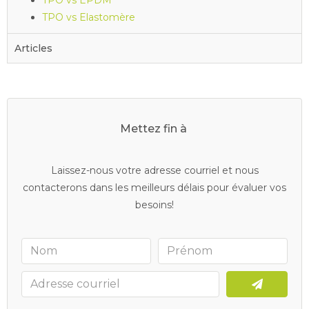
TPO vs Elastomère
Articles
Mettez fin à
v
o
s
d
r
a
i
n
s
b
o
u
c
h
é
s
Laissez-nous votre adresse courriel et nous
contacterons dans les meilleurs délais pour évaluer vos
besoins!