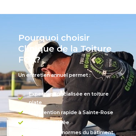
Pourquoi choisir
Clinique de la Toiture
FCA?
Un entretien annuel permet :
Expertise spécialisée en toiture
plate
Intervention rapide à Sainte-Rose
Équipe certifiée
Respect des normes du bâtiment