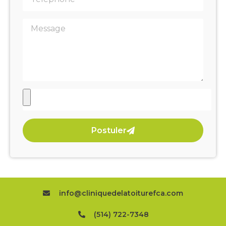
Postuler
info@cliniquedelatoiturefca.com
(514) 722-7348