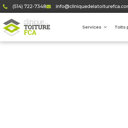
(514) 722-7348
info@cliniquedelatoiturefca.c
Services
Toits 
Le blogu
Nous proposons des articles de blogue sur différ
systèmes, matériaux, méthodes de construc