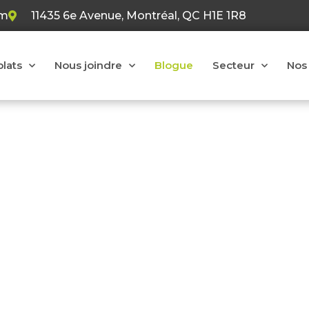
om
11435 6e Avenue, Montréal, QC H1E 1R8
plats
Nous joindre
Blogue
Secteur
Nos 
e de la toiture
ents sujets afin d’aider et d’informer notre clientèle 
tion ou d’installation, de plusieurs types de toiture.