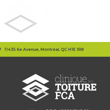
11435 6e Avenue, Montréal, QC H1E 1R8