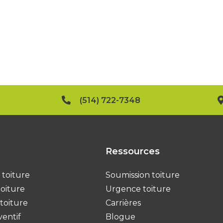
N
PO
(514) 722-7348
Ressources
 toiture
Soumission toiture
toiture
Urgence toiture
toiture
Carrières
ventif
Blogue