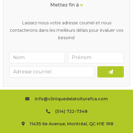
Mettez fin à
v
o
s
d
r
a
i
n
s
b
o
u
c
h
Laissez-nous votre adresse courriel et nous
contacterons dans les meilleurs délais pour évaluer vos
besoins!
info@cliniquedelatoiturefca.com
(514) 722-7348
11435 6e Avenue, Montréal, QC H1E 1R8