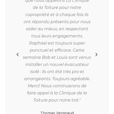
ture
que nous appelons La Clinique
a
de la Toiture pour notre
con
e ses
copropriété et à chaque fois ils
cha
souci
ont répondu présents pour nous
simp
on en
aider au mieux, en respectant
vi
n de
tous leurs engagements.
pass
t en
Raphael est toujours super
os
ponctuel et efficace. Cette
fi
semaine Bob et Louis sont venus
tr
installer un nouvel évacuateur
qu
isolé : ils ont été très pro et
re
stion
arrangeants. Toujours agréable.
Merci! Nous continuerons de
co
faire appel à la Clinique de la
Toiture pour notre toit."
Clie
Thomas Vergnaud