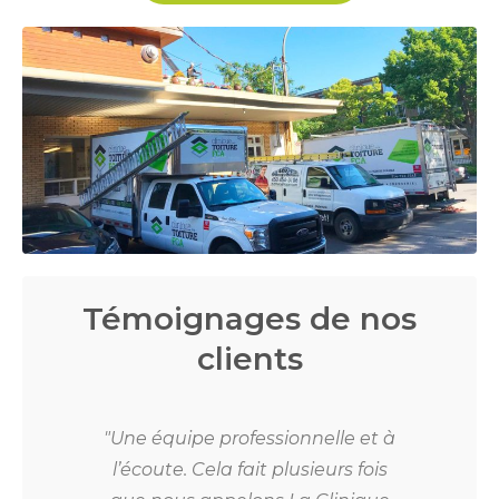
Témoignages de nos
clients
pour
"Une équipe professionnelle et à
"C
rs le
l’écoute. Cela fait plusieurs fois
vra