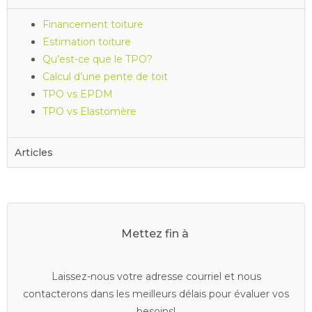
Financement toiture
Estimation toiture
Qu’est-ce que le TPO?
Calcul d’une pente de toit
TPO vs EPDM
TPO vs Elastomère
Articles
Mettez fin à
v
o
s
d
r
a
i
n
s
b
o
u
c
h
é
s
Laissez-nous votre adresse courriel et nous
contacterons dans les meilleurs délais pour évaluer vos
besoins!