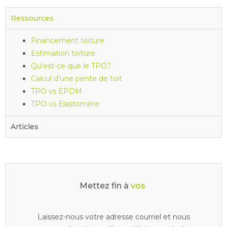
Ressources
Financement toiture
Estimation toiture
Qu’est-ce que le TPO?
Calcul d’une pente de toit
TPO vs EPDM
TPO vs Elastomère
Articles
Mettez fin à
v
o
s
d
r
a
i
n
s
b
o
Laissez-nous votre adresse courriel et nous