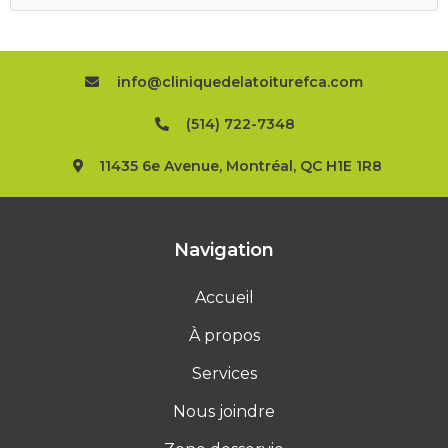
info@cliniquedelatoiturefca.com
(514) 722-7348
11435 6e Avenue, Montréal, QC H1E 1R8
Navigation
Accueil
À propos
Services
Nous joindre