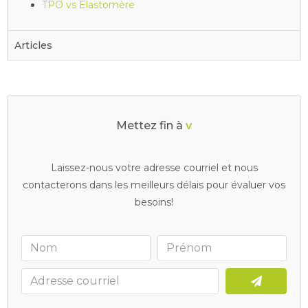
TPO vs Elastomère
Articles
Mettez fin à
v
o
s
d
r
a
i
n
s
b
o
u
c
h
é
s
Laissez-nous votre adresse courriel et nous
contacterons dans les meilleurs délais pour évaluer vos
besoins!