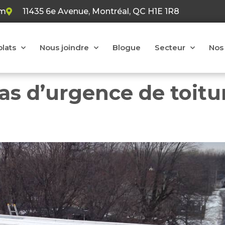
om
11435 6e Avenue, Montréal, QC H1E 1R8
plats
Nous joindre
Blogue
Secteur
Nos 
as d’urgence de toitu