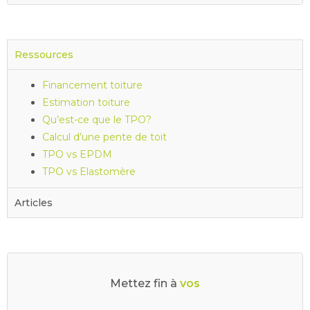
Ressources
Financement toiture
Estimation toiture
Qu’est-ce que le TPO?
Calcul d’une pente de toit
TPO vs EPDM
TPO vs Elastomère
Articles
Mettez fin à
v
o
s
d
r
a
i
n
s
b