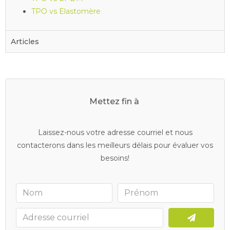
TPO vs Elastomère
Articles
Mettez fin à
v
o
s
d
r
a
i
n
s
b
o
u
c
h
é
s
Laissez-nous votre adresse courriel et nous
contacterons dans les meilleurs délais pour évaluer vos
besoins!