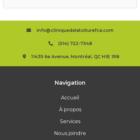
info@cliniquedelatoiturefca.com
(514) 722-7348
11435 6e Avenue, Montréal, QC H1E 1R8
Navigation
Accueil
À propos
Services
Nous joindre