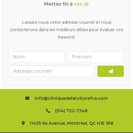
Mettez fin à
v
o
s
d
r
a
i
n
s
b
o
u
c
h
é
Laissez-nous votre adresse courriel et nous
contacterons dans les meilleurs délais pour évaluer vos
besoins!
info@cliniquedelatoiturefca.com
(514) 722-7348
11435 6e Avenue, Montréal, QC H1E 1R8