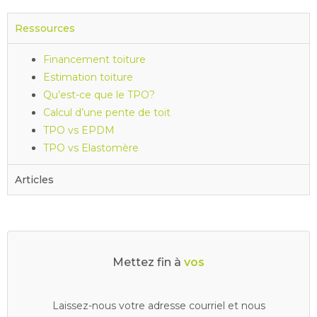
Ressources
Financement toiture
Estimation toiture
Qu’est-ce que le TPO?
Calcul d’une pente de toit
TPO vs EPDM
TPO vs Elastomère
Articles
Mettez fin à
v
o
s
d
r
a
i
n
s
b
o
u
c
h
é
s
Laissez-nous votre adresse courriel et nous