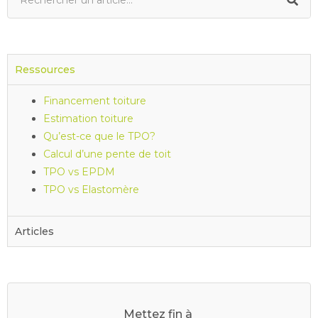
Ressources
Financement toiture
Estimation toiture
Qu’est-ce que le TPO?
Calcul d’une pente de toit
TPO vs EPDM
TPO vs Elastomère
Articles
Mettez fin à
v
o
s
d
r
a
i
n
s
b
o
u
c
h
é
s